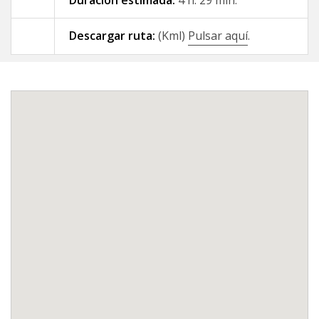
09 - A Gándara - Santiago de
Descargar ruta:
(Kml)
Pulsar aquí
.
Compostela