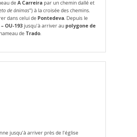
ameau de
A Carreira
par un chemin dallé et
eto de ánimas
") à la croisée des chemins.
er dans celui de
Pontedeva
. Depuis le
 – OU-193
jusqu'à arriver au
polygone de
u hameau de
Trado
.
nne jusqu'à arriver près de l'église