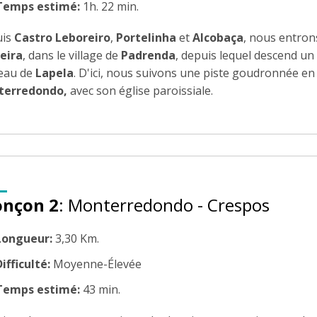
Temps estimé:
1h. 22 min.
uis
Castro Leboreiro
,
Portelinha
et
Alcobaça
, nous entrons
eira
, dans le village de
Padrenda
, depuis lequel descend un
eau de
Lapela
. D'ici, nous suivons une piste goudronnée en
terredondo,
avec son église paroissiale.
onçon 2
: Monterredondo - Crespos
Longueur:
3,30 Km.
ifficulté:
Moyenne-Élevée
Temps estimé:
43 min.