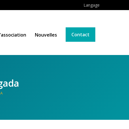
Langage
Contact
'association
Nouvelles
egada
DA