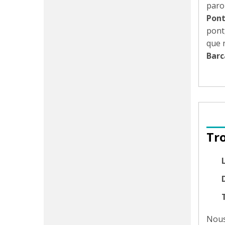
paroi
Pont
pont
que 
Barc
Tr
D
Nous