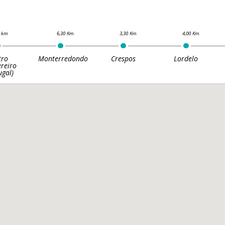
tro
Monterredondo
Crespos
Lordelo
reiro
ugal)