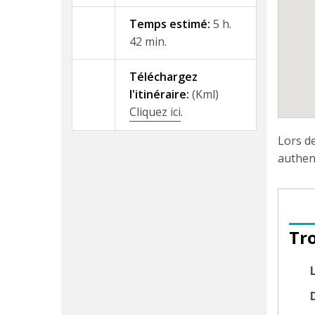
Temps estimé:
5 h.
42 min.
Téléchargez
l'itinéraire:
(Kml)
Cliquez ici
.
Lors d
authen
Tr
D