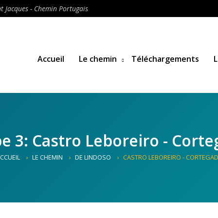
t Jacques - Chemin Portugais
Accueil
Le chemin
Téléchargements
L
e 3: Castro Leboreiro - Cort
CCUEIL
LE CHEMIN
DE LINDOSO
CASTRO LEBOREIRO - CORTEGA