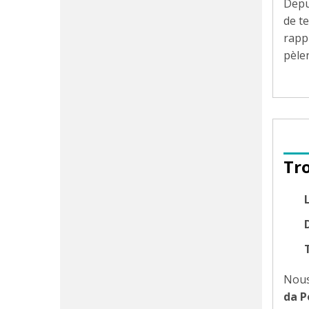
Depu
de t
rapp
pèler
Tr
D
Nous
da P