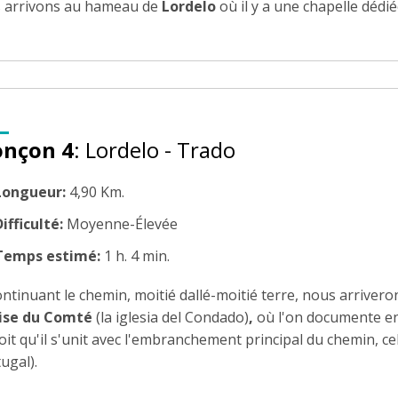
 arrivons au hameau de
Lordelo
où il y a une chapelle dédi
onçon 4
: Lordelo - Trado
Longueur:
4,90 Km.
ifficulté:
Moyenne-Élevée
Temps estimé:
1 h. 4 min.
ntinuant le chemin, moitié dallé-moitié terre, nous arrivero
lise du Comté
(la iglesia del Condado)
,
où l'on documente en c
oit qu'il s'unit avec l'embranchement principal du chemin, c
ugal).