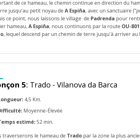
ortant de ce hameau, le chemin continue en direction du h
erre jusqu'au petit noyau de
A Espiña
, avec un sanctuaire ("
p
s ce point, nous laissons le village de
Padrenda
pour rentr
ier hameau,
A Espiña
, nous continuons par la route
OU-801
do
, lequel descend par un chemin de terre jusqu'à arriver a
onçon 5
: Trado - Vilanova da Barca
Longueur:
4,5 Km.
ifficulté:
Moyenne-Élevée
Temps estimé:
52 min.
 traverserons le hameau de
Trado
par la zone la plus ancie