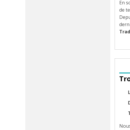
En s
de t
Depui
dern
Tra
Tr
D
Nous