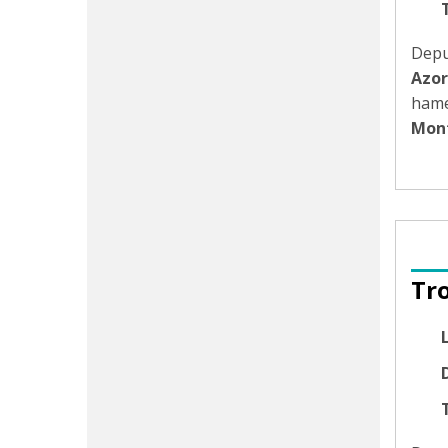
Dep
Azor
ham
Mon
Tr
D