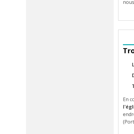
nous
Tr
D
En co
l'ég
endr
(Port