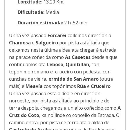
Lonxitude:
13,20 Km.
Dificultade:
Media
Duración estimada:
2 h. 52 min.
Unha vez pasado
Forcarei
collemos dirección a
Chamosa
e
Salgueiro
por pista asfaltada que
deixamos nesta última aldea ata chegar á estrada
na paraxe coñecida como
As Casetas
desde a que
continuamos ata
Leboso
,
Quintillán
, con
topónimo romano e cruceiro con pedestal con
cunchas de vieira,
ermida de San Amaro
(outra
máis) e
Meavía
cos topónimos
Rúa
e
Cruceiro
.
Unha vez pasada esta aldea e en dirección
noroeste, por pista asfaltada ao principio e de
terra despois, chegamos a un alto coñecido como
A
Cruz do Coto
, xa no linde co concello da Estrada. O
camiño entra, por pista de terra ata a aldea de
Castrelo de Arriba
na parroquia de Pardemarín,