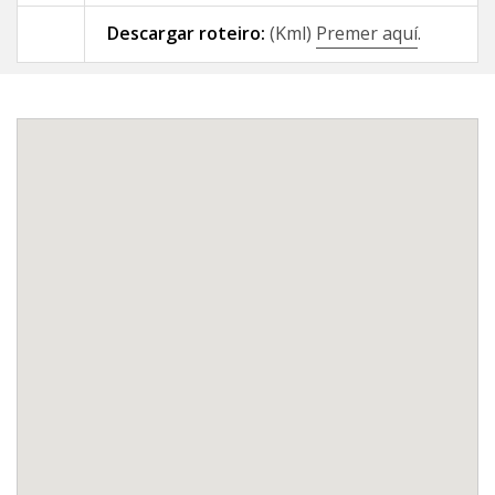
Descargar roteiro:
(Kml)
Premer aquí
.
09 - A Gándara - Santiago de
Compostela